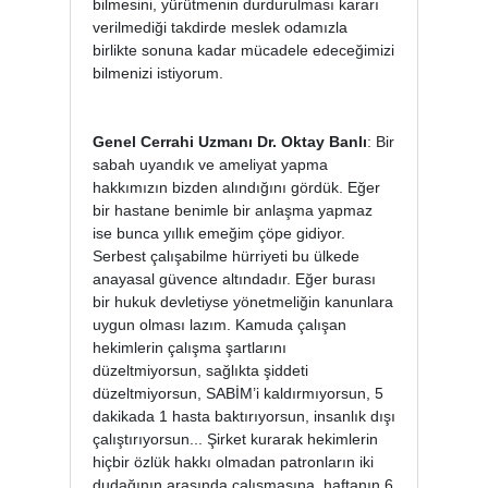
bilmesini, yürütmenin durdurulması kararı
verilmediği takdirde meslek odamızla
birlikte sonuna kadar mücadele edeceğimizi
bilmenizi istiyorum.
Genel Cerrahi Uzmanı Dr. Oktay Banlı
: Bir
sabah uyandık ve ameliyat yapma
hakkımızın bizden alındığını gördük. Eğer
bir hastane benimle bir anlaşma yapmaz
ise bunca yıllık emeğim çöpe gidiyor.
Serbest çalışabilme hürriyeti bu ülkede
anayasal güvence altındadır. Eğer burası
bir hukuk devletiyse yönetmeliğin kanunlara
uygun olması lazım. Kamuda çalışan
hekimlerin çalışma şartlarını
düzeltmiyorsun, sağlıkta şiddeti
düzeltmiyorsun, SABİM’i kaldırmıyorsun, 5
dakikada 1 hasta baktırıyorsun, insanlık dışı
çalıştırıyorsun... Şirket kurarak hekimlerin
hiçbir özlük hakkı olmadan patronların iki
dudağının arasında çalışmasına, haftanın 6