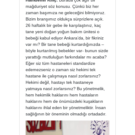
Hamdemir Kılıç:
Burada çok ağır bir
mağduriyet söz konusu. Çünkü biz her
zaman başımıza ne geleceğini bilmiyoruz.
Bizim branşımız oldukça sürprizlere açık.
26 haftalık bir gebe ile karşılaştınız, kaç
tane yeni doğan yoğun bakım ünitesi o
bebeği kabul ediyor Ankara’da, bir fikriniz
var mı? Bir tane bebeği kurtardığınızda –
böyle kurtarılmış bebekler var- bunun sizde
yarattığı mutluluğun farkındalar mı acaba?
Eğer siz tüm hastaneleri standardize
edemezseniz o zaman siz hekimi tek
hastane ile çalışmaya nasıl zorlarsınız?
Hekimi değil, hastayı tek hastaneye
yatmaya nasıl zorlarsınız? Bu yönetmelik,
hem hekimlik haklarını hem hastaların
haklarını hem de önümüzdeki kuşakların
haklarını ihlal eden bir yönetmeliktir. İnsan
sağlığının bir öneminin olmadığı ortadadır.