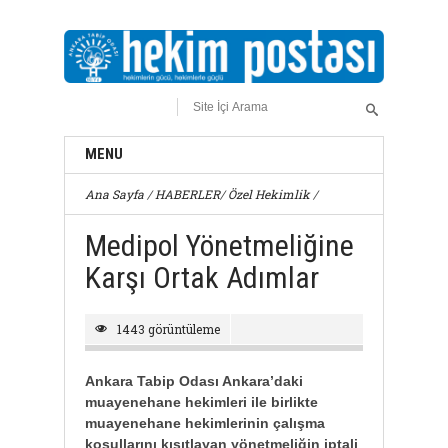
MENU
Ana Sayfa
/
HABERLER
/
Özel Hekimlik
/
Medipol Yönetmeliğine
Karşı Ortak Adımlar
1443 görüntüleme
Ankara Tabip Odası Ankara’daki
muayenehane hekimleri ile birlikte
muayenehane hekimlerinin çalışma
koşullarını kısıtlayan yönetmeliğin iptali