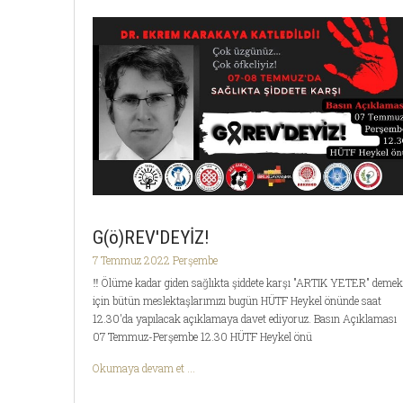
G(ö)REV'DEYİZ!
7 Temmuz 2022 Perşembe
‼️ Ölüme kadar giden sağlıkta şiddete karşı "ARTIK YETER" demek
için bütün meslektaşlarımızı bugün HÜTF Heykel önünde saat
12.30'da yapılacak açıklamaya davet ediyoruz. Basın Açıklaması
07 Temmuz-Perşembe 12.30 HÜTF Heykel önü
Okumaya devam et ...